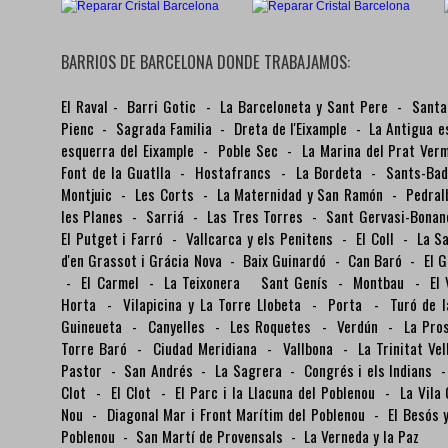
BARRIOS DE BARCELONA DONDE TRABAJAMOS:
El Raval
-
Barri Gotic
-
La Barceloneta y Sant Pere
-
Santa
Pienc
-
Sagrada Familia
-
Dreta de l'Eixample
-
La Antigua e
esquerra del Eixample
-
Poble Sec
-
La Marina del Prat Ver
Font de la Guatlla
-
Hostafrancs
-
La Bordeta
-
Sants-Ba
Montjuic
-
Les Corts
-
La Maternidad y San Ramón
-
Pedra
les Planes
-
Sarriá
-
Las Tres Torres
-
Sant Gervasi-Bona
El Putget i Farró
-
Vallcarca y els Penitens
-
El Coll
-
La S
d'en Grassot i Grácia Nova
-
Baix Guinardó
-
Can Baró
-
El 
-
El Carmel
-
La Teixonera
Sant Genís
-
Montbau
-
El
Horta
-
Vilapicina y La Torre Llobeta
-
Porta
-
Turó de 
Guineueta
-
Canyelles
-
Les Roquetes
-
Verdún
-
La Pro
Torre Baró
-
Ciudad Meridiana
-
Vallbona
-
La Trinitat Ve
Pastor
-
San Andrés
-
La Sagrera
-
Congrés i els Indians
Clot
-
El Clot
-
El Parc i la Llacuna del Poblenou
-
La Vila
Nou
-
Diagonal Mar i Front Marítim del Poblenou
-
El Besós
Poblenou
-
San Martí de Provensals
-
La Verneda y la Paz