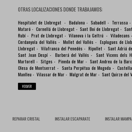
OTRAS LOCALIZACIONES DONDE TRABAJAMOS:
Hospitalet de Llobregat
-
Badalona
-
Sabadell
-
Terrassa
Mataró
-
Cornellá de Llobregat
-
Sant Boi de Llobregat
-
Sant
Rubí
-
Prat de Llobregat
-
Vilanova i la Geltrú
-
Viladecans
Cerdanyola del Vallés
-
Mollet del Vallés
-
Esplugues de Llo
Llobregat
-
Vilafranca del Penedés
-
Ripollet
-
Sant Adriá d
Sant Joan Despí
-
Barberá del Vallés
-
Sant Vicens dels H
Martorell
-
Sitges
-
Pineda de Mar
-
Sant Andreu de la Bar
Olesa de Montserrat
-
Santa Perpétua de Mogoda
-
Castella
Manlleu
-
Vilassar de Mar
-
Malgrat de Mar
-
Sant Quirze del V
VOLVER
REPARAR CRISTAL
INSTALAR ESCAPARATE
INSTALAR MAMPA