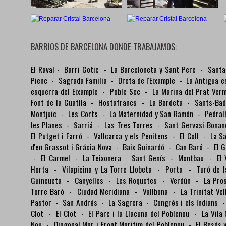
BARRIOS DE BARCELONA DONDE TRABAJAMOS:
El Raval
-
Barri Gotic
-
La Barceloneta y Sant Pere
-
Santa
Pienc
-
Sagrada Familia
-
Dreta de l'Eixample
-
La Antigua e
esquerra del Eixample
-
Poble Sec
-
La Marina del Prat Ver
Font de la Guatlla
-
Hostafrancs
-
La Bordeta
-
Sants-Ba
Montjuic
-
Les Corts
-
La Maternidad y San Ramón
-
Pedra
les Planes
-
Sarriá
-
Las Tres Torres
-
Sant Gervasi-Bona
El Putget i Farró
-
Vallcarca y els Penitens
-
El Coll
-
La S
d'en Grassot i Grácia Nova
-
Baix Guinardó
-
Can Baró
-
El 
-
El Carmel
-
La Teixonera
Sant Genís
-
Montbau
-
El
Horta
-
Vilapicina y La Torre Llobeta
-
Porta
-
Turó de 
Guineueta
-
Canyelles
-
Les Roquetes
-
Verdún
-
La Pro
Torre Baró
-
Ciudad Meridiana
-
Vallbona
-
La Trinitat Ve
Pastor
-
San Andrés
-
La Sagrera
-
Congrés i els Indians
Clot
-
El Clot
-
El Parc i la Llacuna del Poblenou
-
La Vila
Nou
-
Diagonal Mar i Front Marítim del Poblenou
-
El Besós