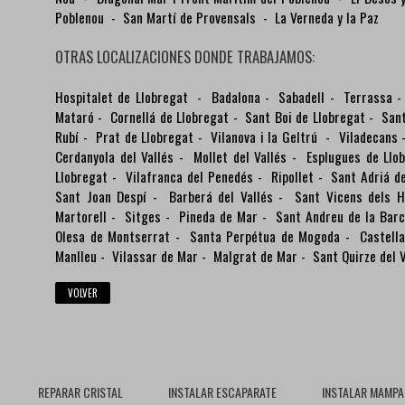
Poblenou
-
San Martí de Provensals
-
La Verneda y la Paz
OTRAS LOCALIZACIONES DONDE TRABAJAMOS:
Hospitalet de Llobregat
-
Badalona
-
Sabadell
-
Terrassa
Mataró
-
Cornellá de Llobregat
-
Sant Boi de Llobregat
-
Sant
Rubí
-
Prat de Llobregat
-
Vilanova i la Geltrú
-
Viladecans
Cerdanyola del Vallés
-
Mollet del Vallés
-
Esplugues de Llo
Llobregat
-
Vilafranca del Penedés
-
Ripollet
-
Sant Adriá d
Sant Joan Despí
-
Barberá del Vallés
-
Sant Vicens dels H
Martorell
-
Sitges
-
Pineda de Mar
-
Sant Andreu de la Bar
Olesa de Montserrat
-
Santa Perpétua de Mogoda
-
Castella
Manlleu
-
Vilassar de Mar
-
Malgrat de Mar
-
Sant Quirze del V
VOLVER
REPARAR CRISTAL
INSTALAR ESCAPARATE
INSTALAR MAMPA