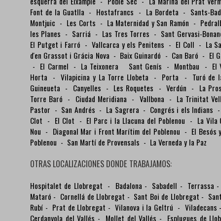
esquerra del Eixample
-
Poble Sec
-
La Marina del Prat Ver
Font de la Guatlla
-
Hostafrancs
-
La Bordeta
-
Sants-Ba
Montjuic
-
Les Corts
-
La Maternidad y San Ramón
-
Pedra
les Planes
-
Sarriá
-
Las Tres Torres
-
Sant Gervasi-Bona
El Putget i Farró
-
Vallcarca y els Penitens
-
El Coll
-
La S
d'en Grassot i Grácia Nova
-
Baix Guinardó
-
Can Baró
-
El 
-
El Carmel
-
La Teixonera
Sant Genís
-
Montbau
-
El
Horta
-
Vilapicina y La Torre Llobeta
-
Porta
-
Turó de 
Guineueta
-
Canyelles
-
Les Roquetes
-
Verdún
-
La Pro
Torre Baró
-
Ciudad Meridiana
-
Vallbona
-
La Trinitat Ve
Pastor
-
San Andrés
-
La Sagrera
-
Congrés i els Indians
Clot
-
El Clot
-
El Parc i la Llacuna del Poblenou
-
La Vila
Nou
-
Diagonal Mar i Front Marítim del Poblenou
-
El Besós
Poblenou
-
San Martí de Provensals
-
La Verneda y la Paz
OTRAS LOCALIZACIONES DONDE TRABAJAMOS:
Hospitalet de Llobregat
-
Badalona
-
Sabadell
-
Terrassa
Mataró
-
Cornellá de Llobregat
-
Sant Boi de Llobregat
-
Sant
Rubí
-
Prat de Llobregat
-
Vilanova i la Geltrú
-
Viladecans
Cerdanyola del Vallés
-
Mollet del Vallés
-
Esplugues de Llo