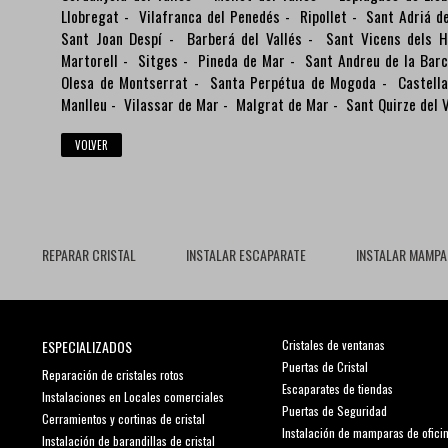
Llobregat
-
Vilafranca del Penedés
-
Ripollet
-
Sant Adriá d
Sant Joan Despí
-
Barberá del Vallés
-
Sant Vicens dels H
Martorell
-
Sitges
-
Pineda de Mar
-
Sant Andreu de la Bar
Olesa de Montserrat
-
Santa Perpétua de Mogoda
-
Castella
Manlleu
-
Vilassar de Mar
-
Malgrat de Mar
-
Sant Quirze del V
VOLVER
REPARAR CRISTAL
INSTALAR ESCAPARATE
INSTALAR MAMPA
ESPECIALIZADOS
Cristales de ventanas
Puertas de Cristal
Reparación de cristales rotos
Escaparates de tiendas
Instalaciones en Locales comerciales
Puertas de Seguridad
Cerramientos y cortinas de cristal
Instalación de mamparas de ofici
Instalación de barandillas de cristal