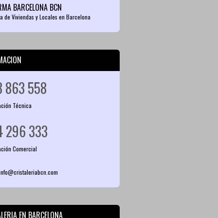
RMA BARCELONA BCN
a de Viviendas y Locales en Barcelona
MACION
8 863 558
ación Técnica
4 296 333
ación Comercial
 info@cristaleriabcn.com
ALERIA EN BARCELONA