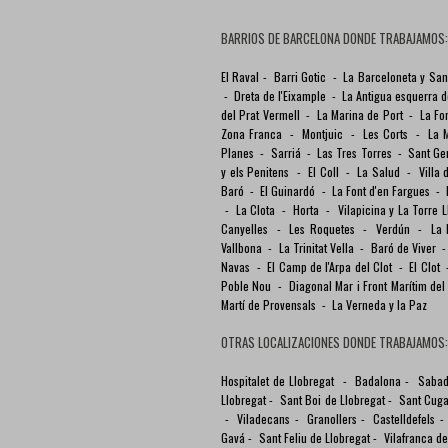
BARRIOS DE BARCELONA DONDE TRABAJAMOS:
El Raval
-
Barri Gotic
-
La Barceloneta y Sa
-
Dreta de l'Eixample
-
La Antigua esquerra 
del Prat Vermell
-
La Marina de Port
-
La Fo
Zona Franca
-
Montjuic
-
Les Corts
-
La 
Planes
-
Sarriá
-
Las Tres Torres
-
Sant Ge
y els Penitens
-
El Coll
-
La Salud
-
Villa
Baró
-
El Guinardó
-
La Font d'en Fargues
-
-
La Clota
-
Horta
-
Vilapicina y La Torre 
Canyelles
-
Les Roquetes
-
Verdún
-
La 
Vallbona
-
La Trinitat Vella
-
Baró de Viver
Navas
-
El Camp de l'Arpa del Clot
-
El Clot
Poble Nou
-
Diagonal Mar i Front Marítim de
Martí de Provensals
-
La Verneda y la Paz
OTRAS LOCALIZACIONES DONDE TRABAJAMOS:
Hospitalet de Llobregat
-
Badalona
-
Sabad
Llobregat
-
Sant Boi de Llobregat
-
Sant Cugat
-
Viladecans
-
Granollers
-
Castelldefels
Gavá
-
Sant Feliu de Llobregat
-
Vilafranca d