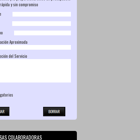
rápida y sin compromiso
mbre
ail
éfono
zación Aproximada
pción del Servicio
gatorios
SAS COLABORADORAS