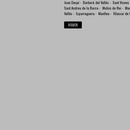
Joan Despí
-
Barberá del Vallés
-
Sant Vicens 
Sant Andreu de la Barca
-
Molins de Rei
-
Ma
Vallés
-
Esparreguera
-
Manlleu
-
Vilassar de
VOLVER