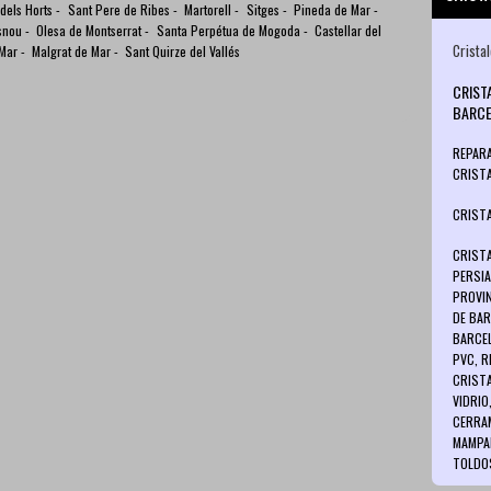
dels Horts
-
Sant Pere de Ribes
-
Martorell
-
Sitges
-
Pineda de Mar
-
snou
-
Olesa de Montserrat
-
Santa Perpétua de Mogoda
-
Castellar del
Crista
 Mar
-
Malgrat de Mar
-
Sant Quirze del Vallés
CRIST
BARC
REPARA
CRIST
CRISTA
CRISTA
PERSIA
PROVIN
DE BAR
BARCEL
PVC, R
CRISTA
VIDRIO
CERRAM
MAMPAR
TOLDOS