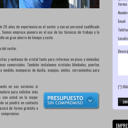
forma 
No
Em
20 años de experiencia en el sector y con un personal cualificado
Tel
. Somos empresa pionera en el uso de las técnicas de trabajo y la
llo un gran ahorro de tiempo y coste.
Locali
del sector.
Descri
ertas y ventanas de cristal tanto para reformas en pisos y viviendas
inas comerciales. También instalamos cristales blindados, puertas
s a medida, mamparas de ducha, espejos, vinilos, cerramientos para
nto en sus servicios si
(*)
Obli
mulario para solicitar más
o con usted en la mayor
ado se pondrá en contacto
lazará de forma gratuita a
in compromiso.
EMPRE