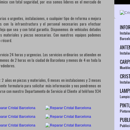
nómico con total seguridad, por eso somos lideres en el mercado de
rias o urgentes, instalaciones, o cualquier tipo de reforma o mejora
s con la infraestructura y el personal necesarios para efectuar
INFO
leja que sea y con total garantía. Disponemos de vehículos dotados
Instala
os materiales y piezas necesarias. Con nuestros equipos podemos
Barcel
o récord.
ANTE
Instal
vicio 24 horas y urgencias. Los servicios ordinarios se atienden en
n menos de 2 horas en la ciudad de Barcelona y menos de 4 en toda la
CARP
lrededores.
Mueble
CRIS
a: 2 años en piezas y materiales, 6 meses en instalaciones y 3 meses
Instala
iente formulario para solicitar más información y nos pondremos en
LAMP
se con nuestro Departamento de Servicio al Cliente al teléfono 934
Lampis
PINT
Pintor
PUBL
Public