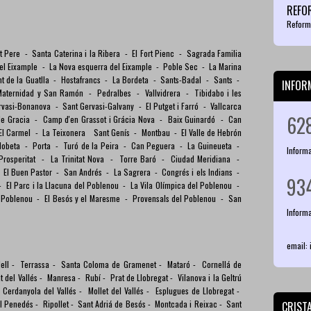
REFO
Reform
nt Pere
-
Santa Caterina i la Ribera
-
El Fort Pienc
-
Sagrada Familia
del Eixample
-
La Nova esquerra del Eixample
-
Poble Sec
-
La Marina
nt de la Guatlla
-
Hostafrancs
-
La Bordeta
-
Sants-Badal
-
Sants
-
INFOR
Maternidad y San Ramón
-
Pedralbes
-
Vallvidrera
-
Tibidabo i les
rvasi-Bonanova
-
Sant Gervasi-Galvany
-
El Putget i Farró
-
Vallcarca
62
 de Gracia
-
Camp d'en Grassot i Grácia Nova
-
Baix Guinardó
-
Can
El Carmel
-
La Teixonera
Sant Genís
-
Montbau
-
El Valle de Hebrón
Llobeta
-
Porta
-
Turó de la Peira
-
Can Peguera
-
La Guineueta
-
Inform
Prosperitat
-
La Trinitat Nova
-
Torre Baró
-
Ciudad Meridiana
-
-
El Buen Pastor
-
San Andrés
-
La Sagrera
-
Congrés i els Indians
-
93
-
El Parc i la Llacuna del Poblenou
-
La Vila Olímpica del Poblenou
-
l Poblenou
-
El Besós y el Maresme
-
Provensals del Poblenou
-
San
Inform
email:
ell
-
Terrassa
-
Santa Coloma de Gramenet
-
Mataró
-
Cornellá de
 del Vallés
-
Manresa
-
Rubí
-
Prat de Llobregat
-
Vilanova i la Geltrú
-
Cerdanyola del Vallés
-
Mollet del Vallés
-
Esplugues de Llobregat
-
el Penedés
-
Ripollet
-
Sant Adriá de Besós
-
Montcada i Reixac
-
Sant
CRIST