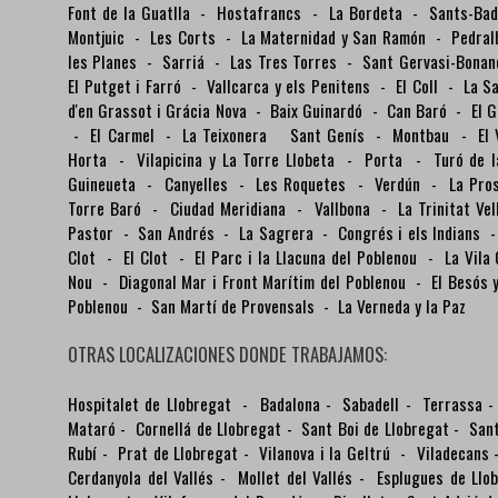
Font de la Guatlla
-
Hostafrancs
-
La Bordeta
-
Sants-Ba
Montjuic
-
Les Corts
-
La Maternidad y San Ramón
-
Pedra
les Planes
-
Sarriá
-
Las Tres Torres
-
Sant Gervasi-Bona
El Putget i Farró
-
Vallcarca y els Penitens
-
El Coll
-
La S
d'en Grassot i Grácia Nova
-
Baix Guinardó
-
Can Baró
-
El 
-
El Carmel
-
La Teixonera
Sant Genís
-
Montbau
-
El
Horta
-
Vilapicina y La Torre Llobeta
-
Porta
-
Turó de 
Guineueta
-
Canyelles
-
Les Roquetes
-
Verdún
-
La Pro
Torre Baró
-
Ciudad Meridiana
-
Vallbona
-
La Trinitat Ve
Pastor
-
San Andrés
-
La Sagrera
-
Congrés i els Indians
Clot
-
El Clot
-
El Parc i la Llacuna del Poblenou
-
La Vila
Nou
-
Diagonal Mar i Front Marítim del Poblenou
-
El Besós
Poblenou
-
San Martí de Provensals
-
La Verneda y la Paz
OTRAS LOCALIZACIONES DONDE TRABAJAMOS:
Hospitalet de Llobregat
-
Badalona
-
Sabadell
-
Terrassa
Mataró
-
Cornellá de Llobregat
-
Sant Boi de Llobregat
-
Sant
Rubí
-
Prat de Llobregat
-
Vilanova i la Geltrú
-
Viladecans
Cerdanyola del Vallés
-
Mollet del Vallés
-
Esplugues de Llo