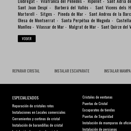
Llobregat
-
Vilafranca del Penedés
-
Ripollet
-
Sant Adriá d
Sant Joan Despí
-
Barberá del Vallés
-
Sant Vicens dels H
Martorell
-
Sitges
-
Pineda de Mar
-
Sant Andreu de la Bar
Olesa de Montserrat
-
Santa Perpétua de Mogoda
-
Castella
Manlleu
-
Vilassar de Mar
-
Malgrat de Mar
-
Sant Quirze del V
VOLVER
REPARAR CRISTAL
INSTALAR ESCAPARATE
INSTALAR MAMPA
ESPECIALIZADOS
Cristales de ventanas
Puertas de Cristal
Reparación de cristales rotos
Escaparates de tiendas
Instalaciones en Locales comerciales
Puertas de Seguridad
Cerramientos y cortinas de cristal
Instalación de mamparas de ofici
Instalación de barandillas de cristal
Instalación de persianas